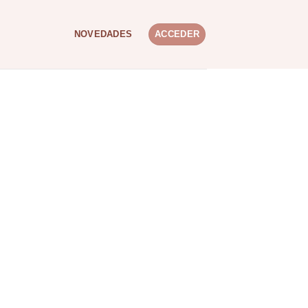
NOVEDADES
ACCEDER